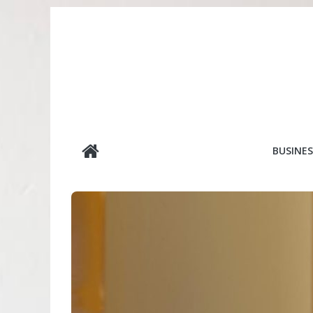
Passer
au
contenu
editionslesmin
BUSINES