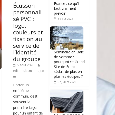
France : ce qu’il
Écusson
faut vraiment
personnali
prévoir
sé PVC :
3 août 2026
logo,
couleurs et
fixation au
service de
l’identité
Séminaire en Baie
de Somme :
du groupe
pourquoi ce Grand
5 août 2026
Site de France
editionslesminots_co
séduit de plus en
plus les équipes ?
m
27 juillet 2026
Porter un
emblème
commun, c’est
souvent la
première façon
pour un enfant de