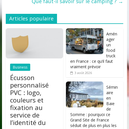
Que faut-il savoir sur le camping ?
→
Articles populaire
Amén
ager
un
food
truck
en France : ce qu’il faut
vraiment prévoir
Business
3 août 2026
Écusson
personnalisé
Sémin
PVC : logo,
aire
en
couleurs et
Baie
fixation au
de
service de
Somme : pourquoi ce
Grand Site de France
l’identité du
séduit de plus en plus les