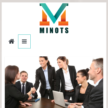
Passer
au
contenu
editionslesminots.