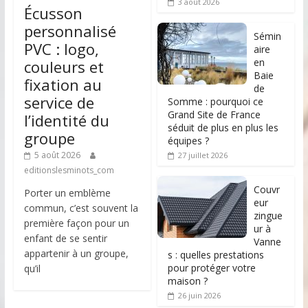
3 août 2026
Écusson
personnalisé
Sémin
PVC : logo,
aire
en
couleurs et
Baie
fixation au
de
service de
Somme : pourquoi ce
Grand Site de France
l’identité du
séduit de plus en plus les
groupe
équipes ?
5 août 2026
27 juillet 2026
editionslesminots_com
Couvr
Porter un emblème
eur
commun, c’est souvent la
zingue
première façon pour un
ur à
enfant de se sentir
Vanne
appartenir à un groupe,
s : quelles prestations
pour protéger votre
qu’il
maison ?
26 juin 2026