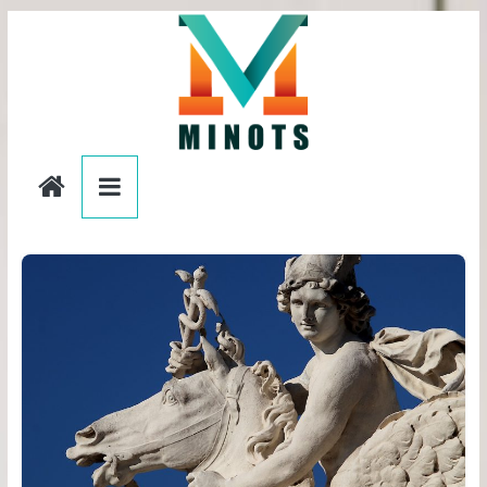
Passer
au
contenu
editionslesminots.