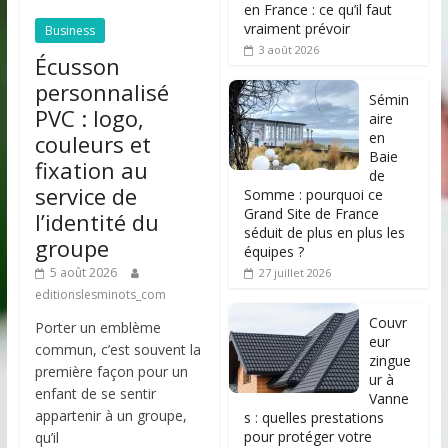
en France : ce qu’il faut
vraiment prévoir
Business
3 août 2026
Écusson
personnalisé
Sémin
PVC : logo,
aire
en
couleurs et
Baie
fixation au
de
service de
Somme : pourquoi ce
Grand Site de France
l’identité du
séduit de plus en plus les
groupe
équipes ?
5 août 2026
27 juillet 2026
editionslesminots_com
Couvr
Porter un emblème
eur
commun, c’est souvent la
zingue
première façon pour un
ur à
enfant de se sentir
Vanne
appartenir à un groupe,
s : quelles prestations
pour protéger votre
qu’il