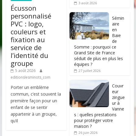
3 août 2026
Écusson
personnalisé
Sémin
PVC : logo,
aire
en
couleurs et
Baie
fixation au
de
service de
Somme : pourquoi ce
Grand Site de France
l’identité du
séduit de plus en plus les
groupe
équipes ?
5 août 2026
27 juillet 2026
editionslesminots_com
Couvr
Porter un emblème
eur
commun, c’est souvent la
zingue
première façon pour un
ur à
enfant de se sentir
Vanne
appartenir à un groupe,
s : quelles prestations
pour protéger votre
qu’il
maison ?
26 juin 2026