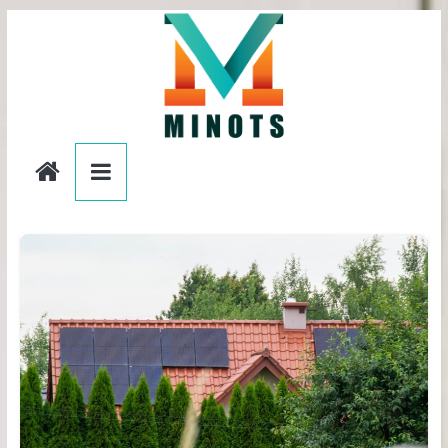
Passer
au
contenu
editionslesminots.