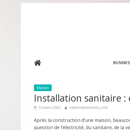
Passer
au
contenu
editionslesmin
BUSINES
Maison
Installation sanitaire :
10 mars 2022
editionslesminots_com
Après la construction d’une maison, beaucoup
question de l’électricité, du sanitaire, de la v