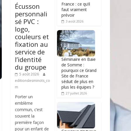
France : ce qu’il
Écusson
faut vraiment
personnali
prévoir
sé PVC :
3 août 2026
logo,
couleurs et
fixation au
service de
l’identité
Séminaire en Baie
de Somme :
du groupe
pourquoi ce Grand
5 août 2026
Site de France
editionslesminots_co
séduit de plus en
plus les équipes ?
m
27 juillet 2026
Porter un
emblème
commun, c’est
souvent la
première façon
pour un enfant de