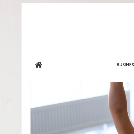
Passer
au
contenu
editionslesmin
BUSINES