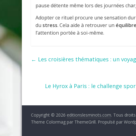
pause détente même lors des journées char
Adopter ce rituel procure une sensation du
du
stress
. Cela aide à retrouver un
équilibr
l’attention portée à soi-même.
←
Les croisières thématiques : un voya
Le Hyrox à Paris : le challenge sp
Copyright © 2026
editionslesminots.com
. Tous droits
Theme Colormag par ThemeGrill. Propulsé par Wordp