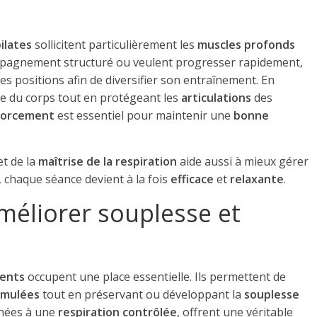
ilates
sollicitent particulièrement les
muscles profonds
mpagnement structuré ou veulent progresser rapidement,
tes positions afin de diversifier son entraînement. En
ble du corps tout en protégeant les
articulations
des
nforcement
est essentiel pour maintenir une
bonne
t de la
maîtrise de la respiration
aide aussi à mieux gérer
i, chaque séance devient à la fois
efficace
et
relaxante
.
éliorer souplesse et
ents
occupent une place essentielle. Ils permettent de
umulées
tout en préservant ou développant la
souplesse
inées à une
respiration contrôlée
, offrent une véritable