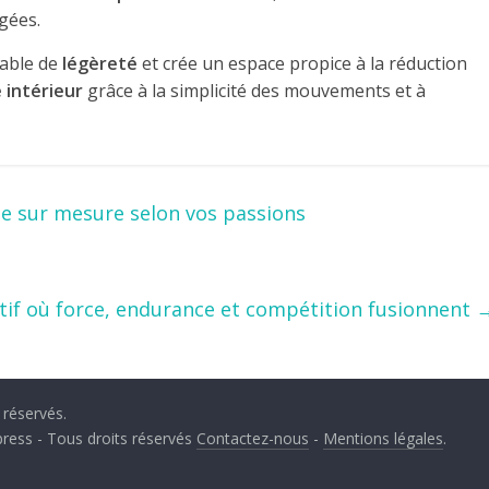
gées.
rable de
légèreté
et crée un espace propice à la réduction
e intérieur
grâce à la simplicité des mouvements et à
ge sur mesure selon vos passions
ortif où force, endurance et compétition fusionnent
 réservés.
ress - Tous droits réservés
Contactez-nous
-
Mentions légales
.