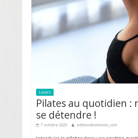
Loisirs
Pilates au quotidien : 
se détendre !
7 octobre 2025
editionslesminots_com