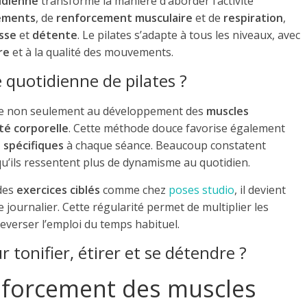
idienne
transforme la manière d’aborder l’activité
rements
, de
renforcement musculaire
et de
respiration
,
sse
et
détente
. Le pilates s’adapte à tous les niveaux, avec
re
et à la qualité des mouvements.
quotidienne de pilates ?
e non seulement au développement des
muscles
ité corporelle
. Cette méthode douce favorise également
 spécifiques
à chaque séance. Beaucoup constatent
qu’ils ressentent plus de dynamisme au quotidien.
 des
exercices ciblés
comme chez
poses studio
, il devient
journalier. Cette régularité permet de multiplier les
leverser l’emploi du temps habituel.
r tonifier, étirer et se détendre ?
enforcement des muscles