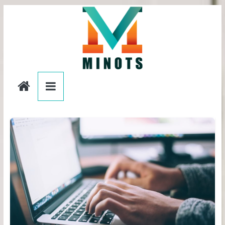
Passer
au
contenu
editionslesminots.