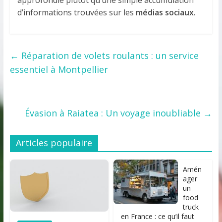
approfondie plutôt qu’une simple accumulation
d’informations trouvées sur les
médias sociaux
.
←
Réparation de volets roulants : un service
essentiel à Montpellier
Évasion à Raiatea : Un voyage inoubliable
→
Articles populaire
Amén
ager
un
food
truck
en France : ce qu’il faut