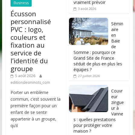
vraiment prévoir
Business
3 août 2026
Écusson
personnalisé
Sémin
PVC : logo,
aire
en
couleurs et
Baie
fixation au
de
service de
Somme : pourquoi ce
Grand Site de France
l’identité du
séduit de plus en plus les
groupe
équipes ?
5 août 2026
27 juillet 2026
editionslesminots_com
Couvr
Porter un emblème
eur
commun, c’est souvent la
zingue
première façon pour un
ur à
enfant de se sentir
Vanne
appartenir à un groupe,
s : quelles prestations
pour protéger votre
qu’il
maison ?