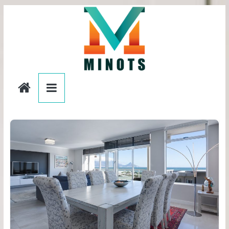
Passer
au
contenu
editionslesminots.