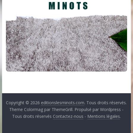
Copyright © 2026
editionslesminots.com
. Tous droits réservés.
Theme Colormag par ThemeGrill. Propulsé par Wordpress -
Tous droits réservés
Contactez-nous
-
Mentions légales
.