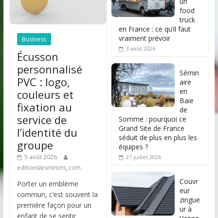
un
food
truck
en France : ce qu’il faut
vraiment prévoir
Business
3 août 2026
Écusson
personnalisé
Sémin
PVC : logo,
aire
en
couleurs et
Baie
fixation au
de
service de
Somme : pourquoi ce
Grand Site de France
l’identité du
séduit de plus en plus les
groupe
équipes ?
5 août 2026
27 juillet 2026
editionslesminots_com
Couvr
Porter un emblème
eur
commun, c’est souvent la
zingue
première façon pour un
ur à
enfant de se sentir