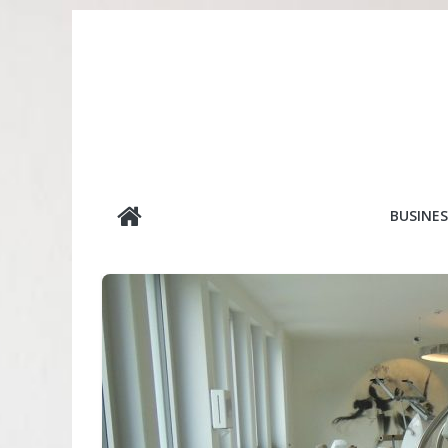
Passer
au
contenu
editionslesmin
BUSINES