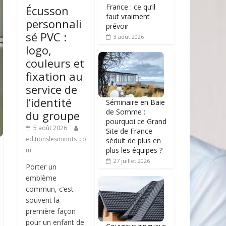
France : ce qu’il
Écusson
faut vraiment
personnali
prévoir
sé PVC :
3 août 2026
logo,
couleurs et
fixation au
service de
l’identité
Séminaire en Baie
de Somme :
du groupe
pourquoi ce Grand
5 août 2026
Site de France
editionslesminots_co
séduit de plus en
plus les équipes ?
m
27 juillet 2026
Porter un
emblème
commun, c’est
souvent la
première façon
pour un enfant de