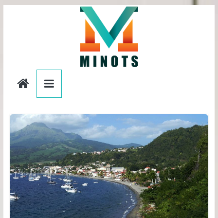
Passer
au
contenu
editionslesminots.