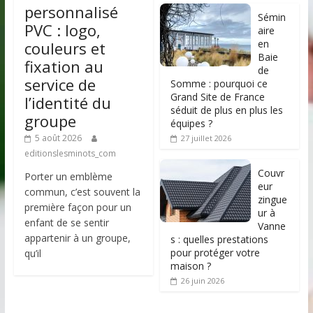
personnalisé
Sémin
PVC : logo,
aire
en
couleurs et
Baie
fixation au
de
service de
Somme : pourquoi ce
Grand Site de France
l’identité du
séduit de plus en plus les
groupe
équipes ?
5 août 2026
27 juillet 2026
editionslesminots_com
Couvr
Porter un emblème
eur
commun, c’est souvent la
zingue
première façon pour un
ur à
enfant de se sentir
Vanne
appartenir à un groupe,
s : quelles prestations
pour protéger votre
qu’il
maison ?
26 juin 2026